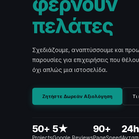
φέρνουν
πελάτες
Σχεδιάζουμε, αναπτύσσουμε και προ
παρουσίες για επιχειρήσεις που θέλ
όχι απλώς μια ιστοσελίδα.
Ζητήστε Δωρεάν Αξιολόγηση
Τι
50+
5★
90+
24
Projects
Google Reviews
PageSpeed
Ανταπ