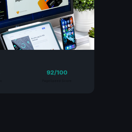
%
92/100
ic
PageSpeed Score