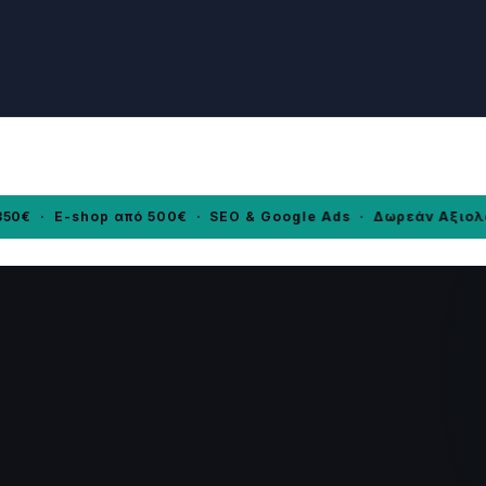
Αρχική
 E-shop από 500€ · SEO & Google Ads · Δωρεάν Αξιολόγηση