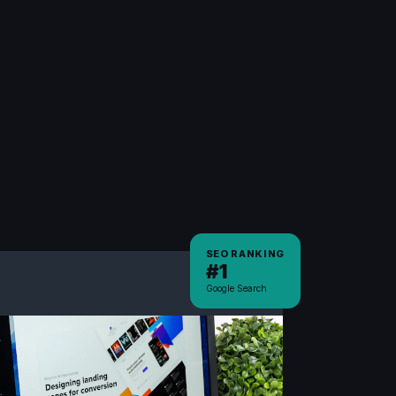
SEO RANKING
#1
Google Search