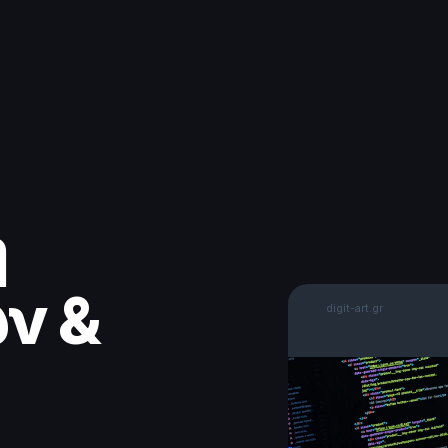
ή
ν &
digit-art.gr