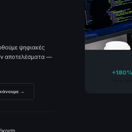
ωθούμε ψηφιακές
ουν αποτελέσματα —
+180
Organic Traff
 κάνουμε →
h
όκριση