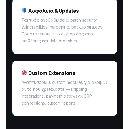
Ασφάλεια & Updates
Τακτικές αναβαθμίσεις, patch security
vulnerabilities, hardening, backup strategy.
Προστατεύουμε το e-shop σας από
επιθέσεις και data breaches.
Custom Extensions
Αναπτύσσουμε custom modules για ακριβώς
αυτό που χρειάζεστε — shipping
integrations, payment gateways, ERP
connections, custom reports.