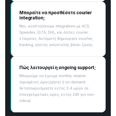
Μπορείτε να προσθέσετε courier
integration;
Ναι, αναπτύσσουμε integrations με ACS,
Speedex, ELTA, DHL, και άλλες courier
εταιρείες. Αυτόματη δημιουργία voucher,
tracking, κόστος αποστολής βάσει ζώνης.
Πώς λειτουργεί η ongoing support;
Μπορούμε να έχουμε monthly retainer
(ορισμένες ώρες/μήνα) ή on-demand.
Ανταποκρινόμαστε εντός 2-4 ωρών σε
επαγγελματικές ώρες, εντός 24h για non-
critical.