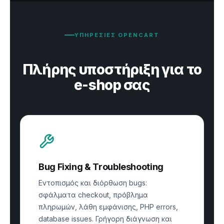
ΥΠΗΡΕΣΙΕΣ OPENCART
Πλήρης υποστήριξη για το
e-shop σας
Bug Fixing & Troubleshooting
Εντοπισμός και διόρθωση bugs:
σφάλματα checkout, πρόβλημα
πληρωμών, λάθη εμφάνισης, PHP errors,
database issues. Γρήγορη διάγνωση και