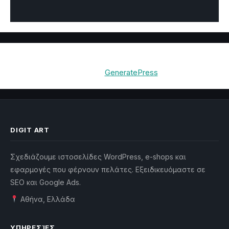
© 2026 Digit Art Κατασκευή Ιστοσελίδων & E-shop
•
Built with
GeneratePress
DIGIT ART
Σχεδιάζουμε ιστοσελίδες WordPress, e-shops και
εφαρμογές που φέρνουν πελάτες. Εξειδικευόμαστε σε
SEO και Google Ads.
Αθήνα, Ελλάδα
ΥΠΗΡΕΣΊΕΣ