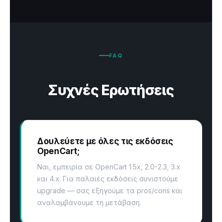
FAQ
Συχνές Ερωτήσεις
Δουλεύετε με όλες τις εκδόσεις
OpenCart;
Ναι, εμπειρία σε OpenCart 1.5x, 2.0-2.3, 3.x
και 4.x. Για παλαιές εκδόσεις συνιστούμε
upgrade — σας εξηγούμε τα pros/cons και
αναλαμβάνουμε τη μετάβαση.