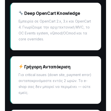
Deep OpenCart Knowledge
Εμπειρία σε OpenCart 2.x, 3.x και OpenCart
4. Γνωρίζουμε την αρχιτεκτονική MVC, το
OC Events system, vQmod/OCmod και τα
core overrides.
Γρήγορη Ανταπόκριση
Για critical issues (down site, payment error)
ανταποκρινόμαστε εντός 2 ωρών. Το e-
shop σας δεν μπορεί να περιμένει — ούτε
εμείς.