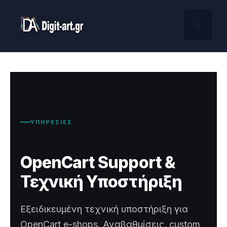
Skip
to
Menu
content
ΥΠΗΡΕΣΙΕΣ
OpenCart Support &
Τεχνική Υποστήριξη
Εξειδικευμένη τεχνική υποστήριξη για
OpenCart e-shops. Αναβαθμίσεις, custom