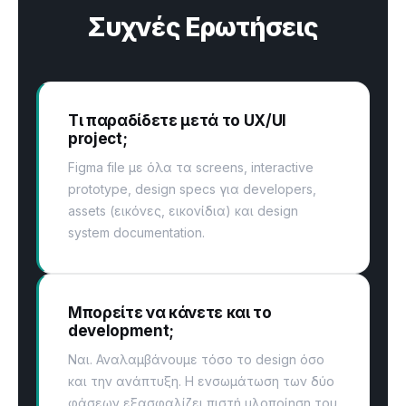
Συχνές Ερωτήσεις
Τι παραδίδετε μετά το UX/UI
project;
Figma file με όλα τα screens, interactive
prototype, design specs για developers,
assets (εικόνες, εικονίδια) και design
system documentation.
Μπορείτε να κάνετε και το
development;
Ναι. Αναλαμβάνουμε τόσο το design όσο
και την ανάπτυξη. Η ενσωμάτωση των δύο
φάσεων εξασφαλίζει πιστή υλοποίηση του