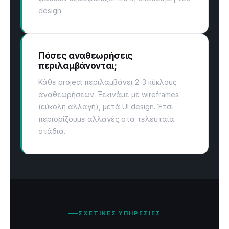
design.
Πόσες αναθεωρήσεις
περιλαμβάνονται;
Κάθε project περιλαμβάνει 2-3 κύκλους
αναθεωρήσεων. Ξεκινάμε με wireframes
(εύκολη αλλαγή), μετά UI design. Έτσι
περιορίζουμε αλλαγές στα τελευταία
στάδια.
ΣΧΕΤΙΚΕΣ ΥΠΗΡΕΣΙΕΣ