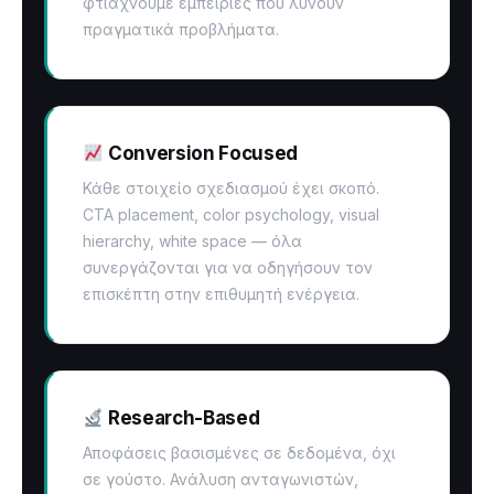
φτιάχνουμε εμπειρίες που λύνουν
πραγματικά προβλήματα.
Conversion Focused
Κάθε στοιχείο σχεδιασμού έχει σκοπό.
CTA placement, color psychology, visual
hierarchy, white space — όλα
συνεργάζονται για να οδηγήσουν τον
επισκέπτη στην επιθυμητή ενέργεια.
Research-Based
Αποφάσεις βασισμένες σε δεδομένα, όχι
σε γούστο. Ανάλυση ανταγωνιστών,