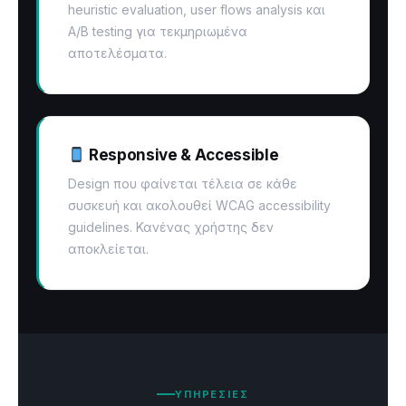
heuristic evaluation, user flows analysis και
A/B testing για τεκμηριωμένα
αποτελέσματα.
Responsive & Accessible
Design που φαίνεται τέλεια σε κάθε
συσκευή και ακολουθεί WCAG accessibility
guidelines. Κανένας χρήστης δεν
αποκλείεται.
ΥΠΗΡΕΣΙΕΣ