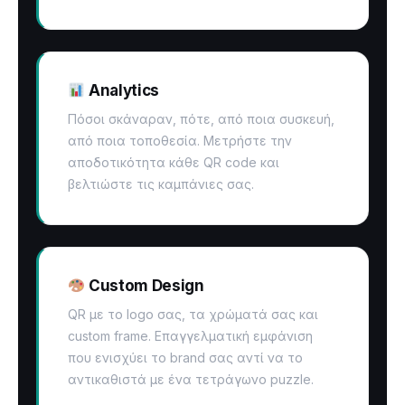
Analytics
Πόσοι σκάναραν, πότε, από ποια συσκευή,
από ποια τοποθεσία. Μετρήστε την
αποδοτικότητα κάθε QR code και
βελτιώστε τις καμπάνιες σας.
Custom Design
QR με το logo σας, τα χρώματά σας και
custom frame. Επαγγελματική εμφάνιση
που ενισχύει το brand σας αντί να το
αντικαθιστά με ένα τετράγωνο puzzle.