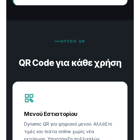
ΛΥΣΕΙΣ QR
QR Code για κάθε χρήση
Μενού Εστιατορίου
Dynamic QR για ψηφιακό μενού. Αλλάξτε
τιμές και πιάτα online χωρίς νέα
εκτύπωση. Υποστήριξη πολλαπλών