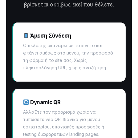
βρίσκεται ακριβώς εκεί που θέλετε.
Άμεση Σύνδεση
Ο πελάτης σκανάρει με το κινητό και
φτάνει αμέσως στο μενού, την προσφορά,
τη φόρμα ή το site σας. Χωρίς
πληκτρολόγηση URL, χωρίς αναζήτηση.
Dynamic QR
Αλλάξτε τον προορισμό χωρίς να
τυπώσετε νέο QR. Ιδανικό για μενού
εστιατορίου, εποχιακές προσφορές ή
testing διαφορετικών landing pages.