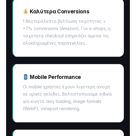
Καλύτερα Conversions
1 δευτερόλεπτο βελτίωση ταχύτητας =
+7% conversions (Amazon). Για e-shops, η
ταχύτητα checkout επηρεάζει άμεσα τις
ολοκληρωμένες παραγγελίες.
Mobile Performance
Οι mobile χρήστες έχουν λιγότερη ανοχή
σε αργές σελίδες. Βελτιστοποιούμε ειδικά
για κινητά: lazy loading, image formats
(WebP), viewport rendering.