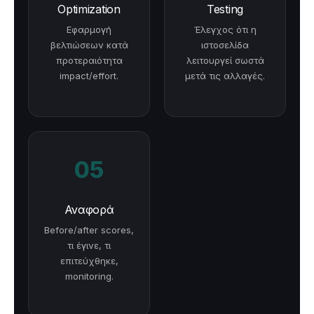
Optimization
Testing
Εφαρμογή
Έλεγχος ότι η
βελτιώσεων κατά
ιστοσελίδα
προτεραιότητα
λειτουργεί σωστά
impact/effort.
μετά τις αλλαγές.
05
Αναφορά
Before/after scores,
τι έγινε, τι
επιτεύχθηκε,
monitoring.