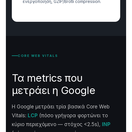
ενεργοποίηση, GZIP/Brotli compression.
CORE WEB VITALS
Τα metrics που
μετράει η Google
Η Google μετράει τρία βασικά Core Web
Vitals:
LCP
(πόσο γρήγορα φορτώνει το
κύριο περιεχόμενο — στόχος <2.5s),
INP