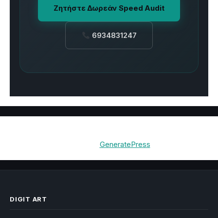
Ζητήστε Δωρεάν Speed Audit
6934831247
© 2026 Digit Art Κατασκευή Ιστοσελίδων & E-shop
•
Built with
GeneratePress
DIGIT ART