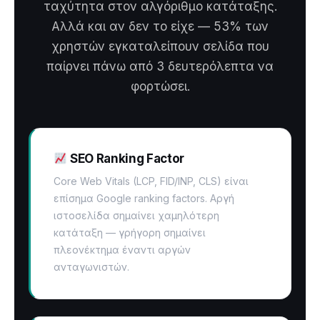
ταχύτητα στον αλγόριθμο κατάταξης.
Αλλά και αν δεν το είχε — 53% των
χρηστών εγκαταλείπουν σελίδα που
παίρνει πάνω από 3 δευτερόλεπτα να
φορτώσει.
SEO Ranking Factor
Core Web Vitals (LCP, FID/INP, CLS) είναι
επίσημα Google ranking factors. Αργή
ιστοσελίδα σημαίνει χαμηλότερη
κατάταξη — γρήγορη σημαίνει
πλεονέκτημα έναντι αργών
ανταγωνιστών.