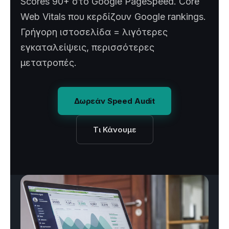
Scores 90+ στο Google PageSpeed. Core
Web Vitals που κερδίζουν Google rankings.
Γρήγορη ιστοσελίδα = λιγότερες
εγκαταλείψεις, περισσότερες
μετατροπές.
Δωρεάν Speed Audit
Τι Κάνουμε