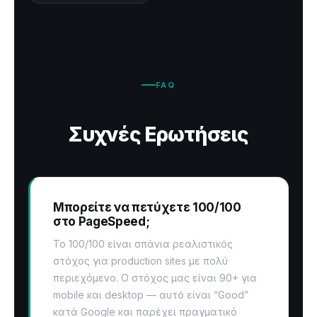
FAQ
Συχνές Ερωτήσεις
Μπορείτε να πετύχετε 100/100
στο PageSpeed;
Το 100/100 είναι σπάνια ρεαλιστικός
στόχος για production sites με πολύ
περιεχόμενο. Ο στόχος μας είναι 90+ για
mobile και desktop — αυτό είναι “Good”
κατά Google και παρέχει πραγματικό