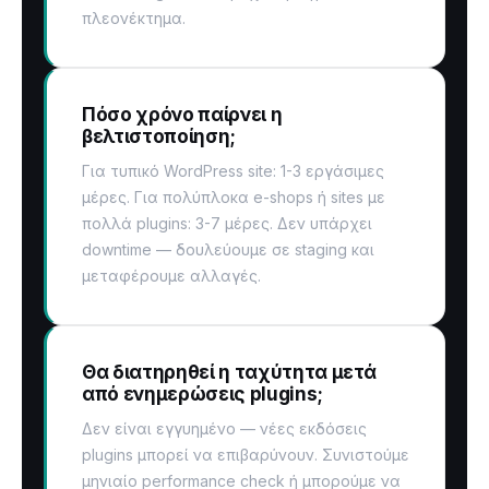
πλεονέκτημα.
Πόσο χρόνο παίρνει η
βελτιστοποίηση;
Για τυπικό WordPress site: 1-3 εργάσιμες
μέρες. Για πολύπλοκα e-shops ή sites με
πολλά plugins: 3-7 μέρες. Δεν υπάρχει
downtime — δουλεύουμε σε staging και
μεταφέρουμε αλλαγές.
Θα διατηρηθεί η ταχύτητα μετά
από ενημερώσεις plugins;
Δεν είναι εγγυημένο — νέες εκδόσεις
plugins μπορεί να επιβαρύνουν. Συνιστούμε
μηνιαίο performance check ή μπορούμε να