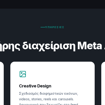
ΥΠΗΡΕΣΙΕΣ
ρης διαχείριση Meta
Creative Design
Σχεδιασμός διαφημιστικών εικόνων,
videos, stories, reels και carousels.
Δημιουργικό που ξεχωρίζει στο feed,