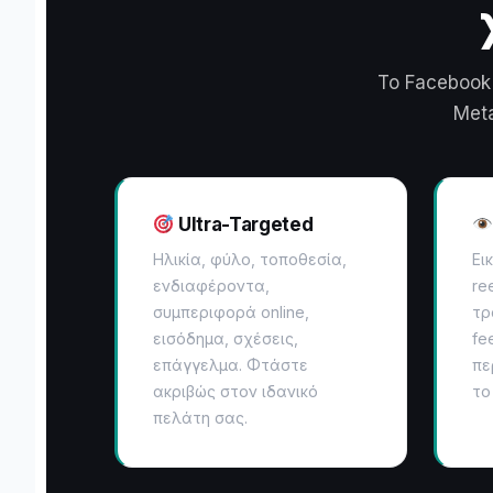
Το Facebook
Meta
Ultra-Targeted
Ηλικία, φύλο, τοποθεσία,
Ει
ενδιαφέροντα,
re
συμπεριφορά online,
τρ
εισόδημα, σχέσεις,
fe
επάγγελμα. Φτάστε
πε
ακριβώς στον ιδανικό
το 
πελάτη σας.