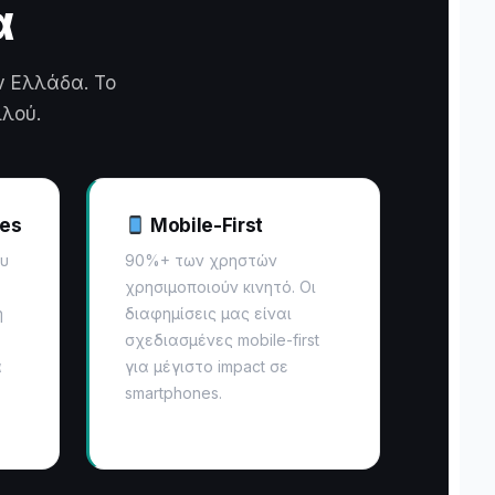
α
ν Ελλάδα. Το
λλού.
ces
Mobile-First
ου
90%+ των χρηστών
χρησιμοποιούν κινητό. Οι
η
διαφημίσεις μας είναι
σχεδιασμένες mobile-first
α
για μέγιστο impact σε
smartphones.