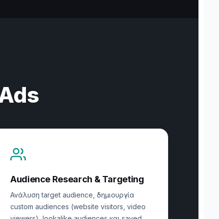
 Ads
Audience Research & Targeting
Ανάλυση target audience, δημιουργία
custom audiences (website visitors, video
viewers), lookalike audiences και saved