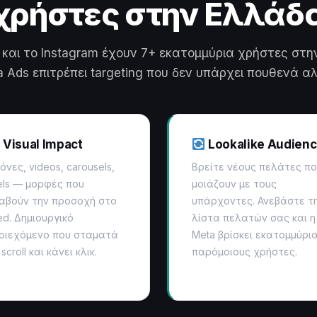
χρήστες στην Ελλάδ
 και το Instagram έχουν 7+ εκατομμύρια χρήστες στη
 Ads επιτρέπει targeting που δεν υπάρχει πουθενά α
Visual Impact
Lookalike Audien
κόνες, videos, carousels,
Βρείτε νέους πελάτες π
els — μορφές που
μοιάζουν με τους
αβούν την προσοχή στο
υπάρχοντες. Ανεβάστε τ
ed. Δημιουργικό
λίστα πελατών σας και η
ριεχόμενο που σταματά
Meta βρίσκει εκατομμύρι
scroll και κάνει κλικ.
παρόμοιους χρήστες.